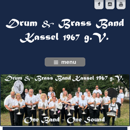
Drum
Brass Band
&
Kas­sel
g.V.
1967
menu